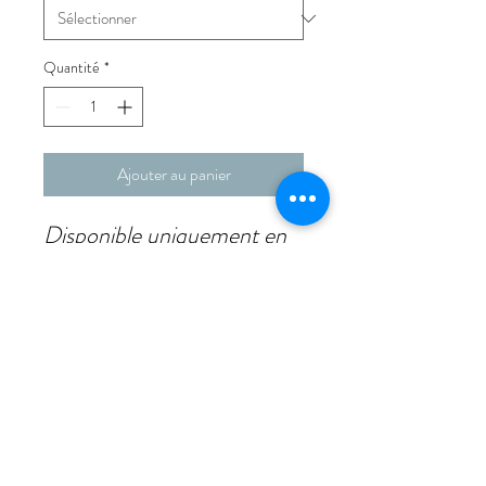
Quantité
*
Ajouter au panier
Disponible uniquement en
boutique – fabrication
artisanale en petites
quantités.
Plongez dans l’univers
gourmand du Bassin avec
cette
bourriche
traditionnelle garnie de nos
Boudeuses
, de délicieuses