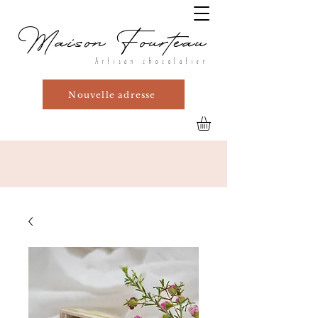
Maison Fourteau
Artisan chocolatier
Nouvelle adresse