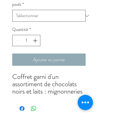
poids
*
Quantité
*
Ajouter au panier
Coffret garni d'un
assortiment de chocolats
noirs et laits : mignonneries
du Bassin, orangettes,
mendiants laits et noirs,
croc'amandes,
gingembrettes et
citronnettes, rochers et
boudeuses, noisettes et