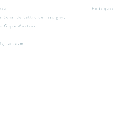
plaisi
eau
Politique
tout 
aréchal de Lattre de Tassigny,
- Gujan Mestras
@gmail.com