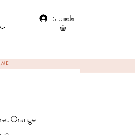
u
Se connecter
r
UME
ret Orange