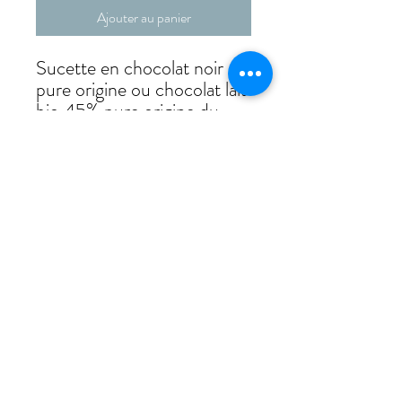
Ajouter au panier
Sucette en chocolat noir
pure origine ou chocolat lait
bio 45% pure origine du
Vietnam
Un morceau de chocolat à
croquer pour les petits et les
grands !
Maison Fourteau
Stéphanie Fourteau
16 ter, Av. du Maréchal de Lattre de Tassigny,
33470 La Hume - Gujan Mestras
06 63 35 66 89
maisonfourteau@gmail.com