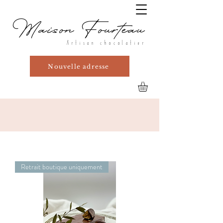
Maison Fourteau
Artisan chocolatier
Nouvelle adresse
Retrait boutique uniquement