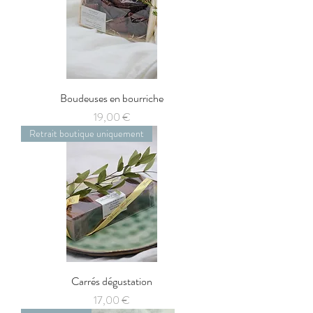
Boudeuses en bourriche
Prix
19,00 €
Retrait boutique uniquement
Carrés dégustation
Prix
17,00 €