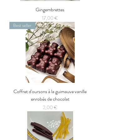
Gingembrettes
Prix
17,00 €
Best seller
Coffret d'oursons à la guimauve vanille
enrobés de chocolat
Prix
2,00 €