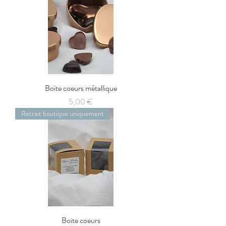
Boite coeurs métallique
Prix
5,00 €
Retrait boutique uniquement
Boite coeurs